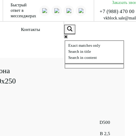
Заказать зво
Быстрый
ответ в
+7 (988) 470 00
мессенджерах
vkblock.sale@mail
Контакты
Exact matches only
Search in title
Search in content
она
0x250
D500
B 2,5