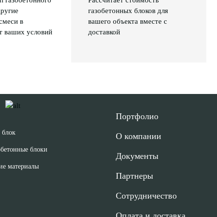
п газобетонного
Рассчитает стоимость
другие
газобетонных блоков для
смеси в
вашего объекта вместе с
т ваших условий
доставкой
Портфолио
 блок
О компании
обетонные блоки
Документы
ие материалы
Партнеры
Сотрудничество
Оплата и доставка