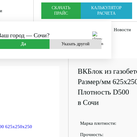
CКАЧАТЬ
КАЛЬКУЛЯТОР
и
ПРАЙС
РАСЧЕТА
мпании
Оплата и доставка
Новости
Ваш город —
Сочи
?
Да
Указать другой
0 D500
ВКБлок из газобет
Размер/мм 625x25
Плотность D500
в Сочи
Марка плотности:
Прочность: