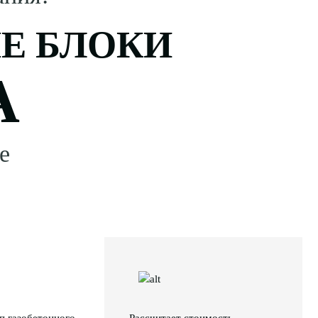
Е БЛОКИ
А
е