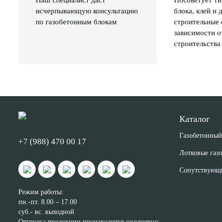
Наш специалист даст
Посоветует ти
исчерпывающую консультацию
блока, клей и 
по газобетонным блокам
строительные 
зависимости о
строительства
Каталог
Газобетонный
+7 (988) 470 00 17
Лотковые газ
Сопутствующ
Режим работы:
пн.-пт. 8.00 – 17.00
суб.- вс. выходной
Отгрузка продукции производится ежедневно: