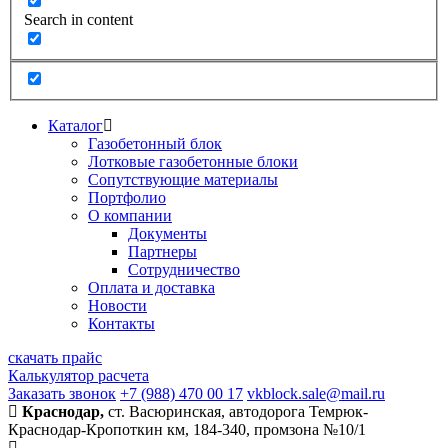
Search in content
Каталог
Газобетонный блок
Лотковые газобетонные блоки
Сопутствующие материалы
Портфолио
О компании
Документы
Партнеры
Сотрудничество
Оплата и доставка
Новости
Контакты
скачать прайс
Калькулятор расчета
Заказать звонок
+7 (988) 470 00 17
vkblock.sale@mail.ru
Краснодар,
ст. Васюринская, автодорога Темрюк-
Краснодар-Кропоткин км, 184-340, промзона №10/1