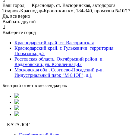
Ваш город —
Краснодар, ст. Васюринская, автодорога
Темрюк-Краснодар-Кропоткин км, 184-340, промзона №10/1?
Да, все верно
Выбрать другой
Выберите город
Краснодарский край, ст. Васюринская
Краснодарский край, г. Гулькевичи, территория
Промзоны, д.2
Ростовская область, Октябрьский район, п.
Кадамовский, ул. Юбилейная,42
Московская обл., Сергиево-Посадский р-н,
Индустриальный парк "М-8 ЮГ", д.1
Быстрый ответ в мессенджерах
КАТАЛОГ
Газобетонный блок