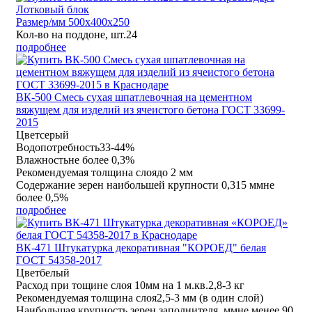
Лотковый блок
Размер/мм 500x400x250
Кол-во на поддоне, шт.
24
подробнее
ВК-500 Смесь сухая шпатлевочная на цементном
вяжущем для изделий из ячеистого бетона ГОСТ 33699-
2015
Цвет
серый
Водопотребность
33-44%
Влажность
не более 0,3%
Рекомендуемая толщина слоя
до 2 мм
Содержание зерен наибольшей крупности 0,315 мм
не
более 0,5%
подробнее
ВК-471 Штукатурка декоративная "КОРОЕД" белая
ГОСТ 54358-2017
Цвет
белый
Расход при тощине слоя 10мм на 1 м.кв.
2,8-3 кг
Рекомендуемая толщина слоя
2,5-3 мм (в один слой)
Наибольшая крупность зерен заполнителя, мм
не менее 90