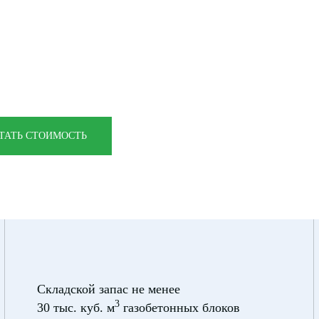
теля
рский край
ТАТЬ СТОИМОСТЬ
Складской запас не менее
3
30 тыс. куб. м
газобетонных блоков