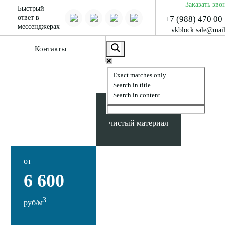
Заказать зво
Быстрый
ответ в
+7 (988) 470 00
мессенджерах
vkblock.sale@mail
Контакты
Exact matches only
Search in title
Search in content
экологически
чистый материал
от
1
3
млн м
6 600
газобетонных
3
блоков в год
руб/м