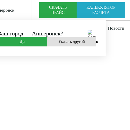
CКАЧАТЬ
КАЛЬКУЛЯТОР
еронск
ПРАЙС
РАСЧЕТА
мпании
Оплата и доставка
Новости
Ваш город —
Апшеронск
?
Да
Указать другой
НЫЕ
РОДЕ