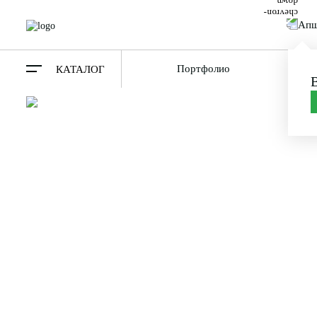
Апш
Портфолио
О ко
КАТАЛОГ
ГАЗОБЕТОН
БЛОКИ В ГО
АПШЕРОНСК