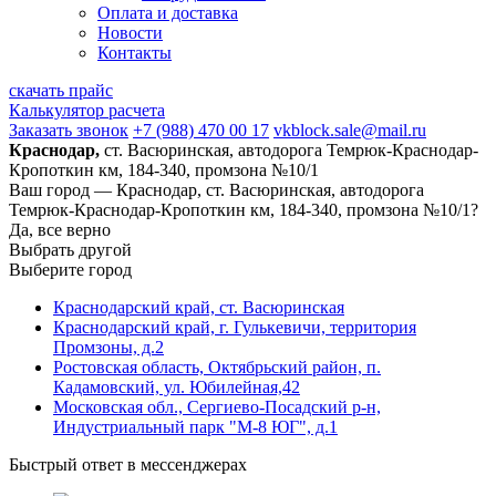
Оплата и доставка
Новости
Контакты
скачать прайс
Калькулятор расчета
Заказать звонок
+7 (988) 470 00 17
vkblock.sale@mail.ru
Краснодар,
ст. Васюринская, автодорога Темрюк-Краснодар-
Кропоткин км, 184-340, промзона №10/1
Ваш город —
Краснодар, ст. Васюринская, автодорога
Темрюк-Краснодар-Кропоткин км, 184-340, промзона №10/1?
Да, все верно
Выбрать другой
Выберите город
Краснодарский край, ст. Васюринская
Краснодарский край, г. Гулькевичи, территория
Промзоны, д.2
Ростовская область, Октябрьский район, п.
Кадамовский, ул. Юбилейная,42
Московская обл., Сергиево-Посадский р-н,
Индустриальный парк "М-8 ЮГ", д.1
Быстрый ответ в мессенджерах