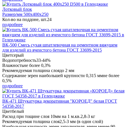
Лотковый блок
Размер/мм 500x400x250
Кол-во на поддоне, шт.
24
подробнее
ВК-500 Смесь сухая шпатлевочная на цементном вяжущем
для изделий из ячеистого бетона ГОСТ 33699-2015
Цвет
серый
Водопотребность
33-44%
Влажность
не более 0,3%
Рекомендуемая толщина слоя
до 2 мм
Содержание зерен наибольшей крупности 0,315 мм
не более
0,5%
подробнее
ВК-471 Штукатурка декоративная "КОРОЕД" белая ГОСТ
54358-2017
Цвет
белый
Расход при тощине слоя 10мм на 1 м.кв.
2,8-3 кг
Рекомендуемая толщина слоя
2,5-3 мм (в один слой)
Наибольшая крупность зерен заполнителя, мм
не менее 90