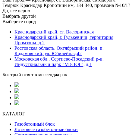
Темрюк-Краснодар-Кропоткин км, 184-340, промзона №10/1?
Да, все верно
Выбрать другой
Выберите город
Краснодарский край, ст. Васюринская
Краснодарский край, г. Гулькевичи, территория
Промзоны, д.2
Ростовская область, Октябрьский район, п.
Кадамовский, ул. Юбилейная,42
Московская обл., Сергиево-Посадский р-н,
Индустриальный парк "М-8 ЮГ", д.1
Быстрый ответ в мессенджерах
КАТАЛОГ
Газобетонный блок
Лотковые газобетонные блоки
Сопутствующие материалы