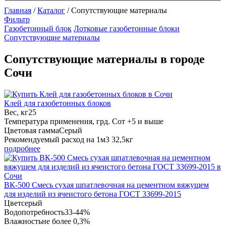
Главная
/
Каталог
/
Сопутствующие материалы
Фильтр
Газобетонный блок
Лотковые газобетонные блоки
Сопутствующие материалы
Сопутствующие материалы в городе
Сочи
Клей для газобетонных блоков
Вес, кг
25
Температура применения, грд. С
от +5 и выше
Цветовая гамма
Серый
Рекомендуемый расход на 1м3
32,5кг
подробнее
ВК-500 Смесь сухая шпатлевочная на цементном вяжущем
для изделий из ячеистого бетона ГОСТ 33699-2015
Цвет
серый
Водопотребность
33-44%
Влажность
не более 0,3%