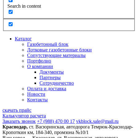
Search in content
Каталог
Газобетонный блок
Лотковые газобетонные блоки
Сопутствующие материалы
Портфолио
О компании
Документы
Партнеры
Сотрудничество
Оплата и доставка
Новости
Контакты
скачать прайс
Калькулятор расчета
Заказать звонок
+7 (988) 470 00 17
vkblock.sale@mail.ru
Краснодар,
ст. Васюринская, автодорога Темрюк-Краснодар-
Кропоткин км, 184-340, промзона №10/1
Ваш город —
Краснодар, ст. Васюринская, автодорога