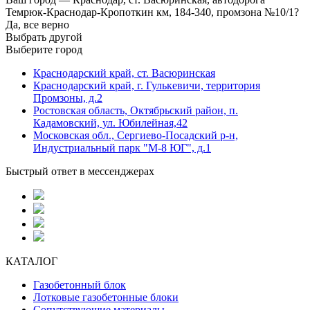
Темрюк-Краснодар-Кропоткин км, 184-340, промзона №10/1?
Да, все верно
Выбрать другой
Выберите город
Краснодарский край, ст. Васюринская
Краснодарский край, г. Гулькевичи, территория
Промзоны, д.2
Ростовская область, Октябрьский район, п.
Кадамовский, ул. Юбилейная,42
Московская обл., Сергиево-Посадский р-н,
Индустриальный парк "М-8 ЮГ", д.1
Быстрый ответ в мессенджерах
КАТАЛОГ
Газобетонный блок
Лотковые газобетонные блоки
Сопутствующие материалы