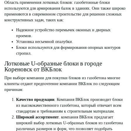
Область применения лотковых блоков
: г
азобетонные блоки
используются для армирования балок в зданиях. Они также широко
п
рименя
ются в современном строительстве для решения сложных
конструктивных задач, таких как:
Надежное устройство перемычек оконных и дверных
проемов.
Установка несъемной опалубки.
Блоки используются для формирования опорных контуров
стропил.
Лотковые U-образные блоки в городе
Кореновск от ВКБлок
При выборе компании для покупки блоков из газобетона многие
клиенты отдают предпочтение компании ВКБлок по следующим
причинам:
Качество продукции
. Компания ВКБлок производит блоки
из высококачественного газобетона, который отвечает всем
стандартам и требованиям к строительным материалам.
Широкий ассортимент
. компания ВКБлок предлагает
широкий выбор
л
отковы
х U-
образных блоков из газобетона
различных размеров и форм, что позволяет подобрать