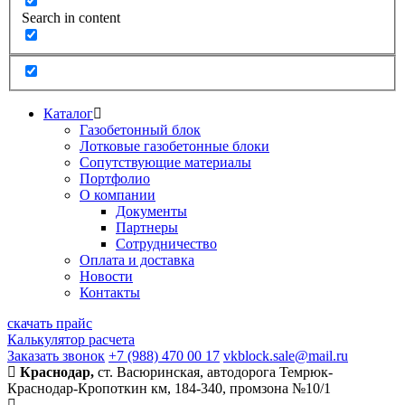
Search in content
Каталог
Газобетонный блок
Лотковые газобетонные блоки
Сопутствующие материалы
Портфолио
О компании
Документы
Партнеры
Сотрудничество
Оплата и доставка
Новости
Контакты
скачать прайс
Калькулятор расчета
Заказать звонок
+7 (988) 470 00 17
vkblock.sale@mail.ru
Краснодар,
ст. Васюринская, автодорога Темрюк-
Краснодар-Кропоткин км, 184-340, промзона №10/1