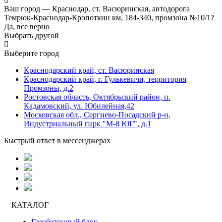
Ваш город —
Краснодар, ст. Васюринская, автодорога
Темрюк-Краснодар-Кропоткин км, 184-340, промзона №10/1?
Да, все верно
Выбрать другой
Выберите город
Краснодарский край, ст. Васюринская
Краснодарский край, г. Гулькевичи, территория
Промзоны, д.2
Ростовская область, Октябрьский район, п.
Кадамовский, ул. Юбилейная,42
Московская обл., Сергиево-Посадский р-н,
Индустриальный парк "М-8 ЮГ", д.1
Быстрый ответ в мессенджерах
КАТАЛОГ
Газобетонный блок