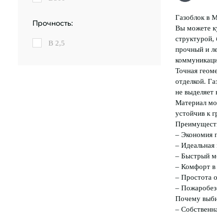
Газоблок в 
Прочность:
Вы можете к
структурой, 
B 2,5
прочный и л
коммуникаци
Точная геом
отделкой. Га
не выделяет 
Материал мо
устойчив к 
Преимущест
– Экономия п
– Идеальная 
– Быстрый мо
– Комфорт в 
– Простота о
– Пожаробезо
Почему выби
– Собственн