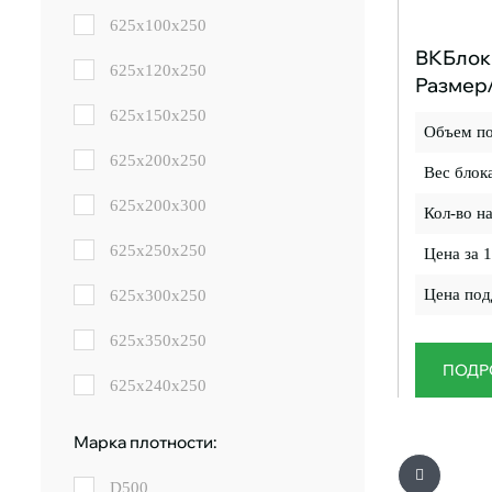
625x100x250
ВКБлок 
625x120x250
Размер
625x150x250
Объем по
625x200x250
Вес блока
625x200x300
Кол-во н
625x250x250
Цена за 1
Цена под
625x300x250
625x350x250
ПОДР
625x240x250
Марка плотности:
D500