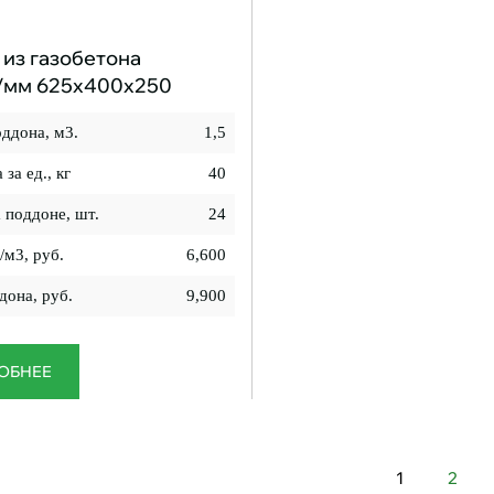
из газобетона
/мм 625x400x250
ддона, м3.
1,5
 за ед., кг
40
а поддоне, шт.
24
/м3, руб.
6,600
дона, руб.
9,900
ОБНЕЕ
1
2