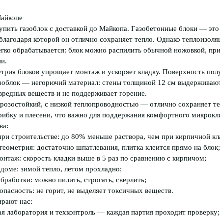
Майкопе
упить газоблок с доставкой до Майкопа. Газобетонные блоки — это
благодаря которой он отлично сохраняет тепло. Однако теплоизоля
егко обрабатывается: блок можно распилить обычной ножовкой, пр
и.
етрия блоков упрощает монтаж и ускоряет кладку. Поверхность по
зоблок — негорючий материал: стены толщиной 12 см выдерживают 
вредных веществ и не поддерживает горение.
розостойкий, с низкой теплопроводностью — отлично сохраняет т
грибку и плесени, что важно для поддержания комфортного микрок
ва:
ри строительстве: до 80% меньше раствора, чем при кирпичной кл
геометрия: достаточно шпатлевания, плитка клеится прямо на блок;
нтаж: скорость кладки выше в 5 раз по сравнению с кирпичом;
доме: зимой тепло, летом прохладно;
бработки: можно пилить, строгать, сверлить;
пасность: не горит, не выделяет токсичных веществ.
рают нас:
ая лаборатория и техконтроль — каждая партия проходит проверку;