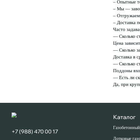
– Опытные те
– Мы — заво
– Отгружаем 
– Доставка п
Часто задав
— Сколько ст
Цена зависит
— Сколько з
Доставка в с
— Сколько с
Поддоны вхо
— Есть ли ск
Да, при круп
Каталог
Газобетонный
+7 (988) 470 00 17
Лотковые газ